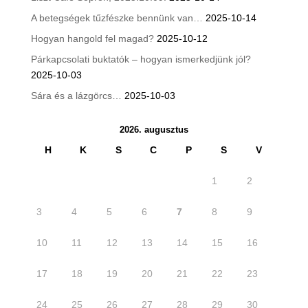
A betegségek tűzfészke bennünk van…
2025-10-14
Hogyan hangold fel magad?
2025-10-12
Párkapcsolati buktatók – hogyan ismerkedjünk jól?
2025-10-03
Sára és a lázgörcs…
2025-10-03
2026. augusztus
H
K
S
C
P
S
V
1
2
3
4
5
6
7
8
9
10
11
12
13
14
15
16
17
18
19
20
21
22
23
24
25
26
27
28
29
30