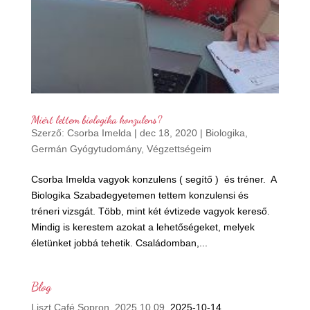
Miért lettem biologika konzulens?
Szerző:
Csorba Imelda
|
dec 18, 2020
|
Biologika
,
Germán Gyógytudomány
,
Végzettségeim
Csorba Imelda vagyok konzulens ( segítő ) és tréner. A
Biologika Szabadegyetemen tettem konzulensi és
tréneri vizsgát. Több, mint két évtizede vagyok kereső.
Mindig is kerestem azokat a lehetőségeket, melyek
életünket jobbá tehetik. Családomban,...
Blog
Liszt Café Sopron, 2025.10.09.
2025-10-14