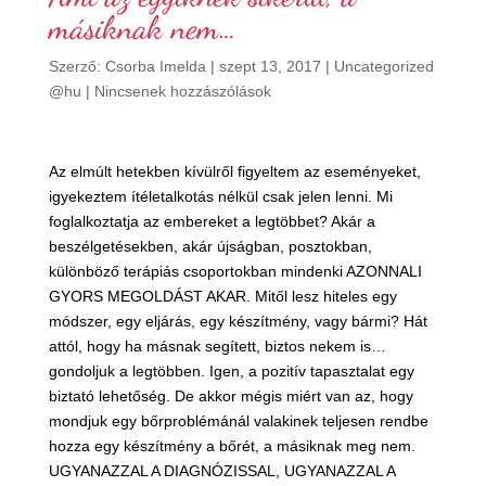
másiknak nem…
Szerző:
Csorba Imelda
|
szept 13, 2017
|
Uncategorized
@hu
|
Nincsenek hozzászólások
Az elmúlt hetekben kívülről figyeltem az eseményeket,
igyekeztem ítéletalkotás nélkül csak jelen lenni. Mi
foglalkoztatja az embereket a legtöbbet? Akár a
beszélgetésekben, akár újságban, posztokban,
különböző terápiás csoportokban mindenki AZONNALI
GYORS MEGOLDÁST AKAR. Mitől lesz hiteles egy
módszer, egy eljárás, egy készítmény, vagy bármi? Hát
attól, hogy ha másnak segített, biztos nekem is…
gondoljuk a legtöbben. Igen, a pozitív tapasztalat egy
biztató lehetőség. De akkor mégis miért van az, hogy
mondjuk egy bőrproblémánál valakinek teljesen rendbe
hozza egy készítmény a bőrét, a másiknak meg nem.
UGYANAZZAL A DIAGNÓZISSAL, UGYANAZZAL A