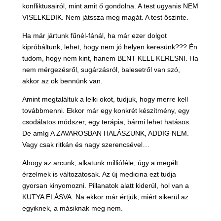
konfliktusairól, mint amit ő gondolna. A test ugyanis NEM
VISELKEDIK. Nem játssza meg magát. A test őszinte.
Ha már jártunk fűnél-fánál, ha már ezer dolgot
kipróbáltunk, lehet, hogy nem jó helyen keresünk??? Én
tudom, hogy nem kint, hanem BENT KELL KERESNI. Ha
nem mérgezésről, sugárzásról, balesetről van szó,
akkor az ok bennünk van.
Amint megtaláltuk a lelki okot, tudjuk, hogy merre kell
továbbmenni. Ekkor már egy konkrét készítmény, egy
csodálatos módszer, egy terápia, bármi lehet hatásos.
De amíg A ZAVAROSBAN HALÁSZUNK, ADDIG NEM.
Vagy csak ritkán és nagy szerencsével…
Ahogy az arcunk, alkatunk millióféle, úgy a megélt
érzelmek is változatosak. Az új medicina ezt tudja
gyorsan kinyomozni. Pillanatok alatt kiderül, hol van a
KUTYA ELÁSVA. Na ekkor már értjük, miért sikerül az
egyiknek, a másiknak meg nem.