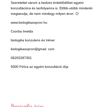
Szeretettel várom a kedves érdeklődőket egyéni
konzultációra és tanfolyamra is. Előbb-utóbb mindenki
megtanulja, de nem mindegy milyen áron. 🙂
www.biologikasopron.hu
Csorba Imelda
biologika konzulens és tréner
biologikasopron@gmail. com
06203287301
5000 Ft/óra az egyéni konzultáció díja
Hozzászólás írása