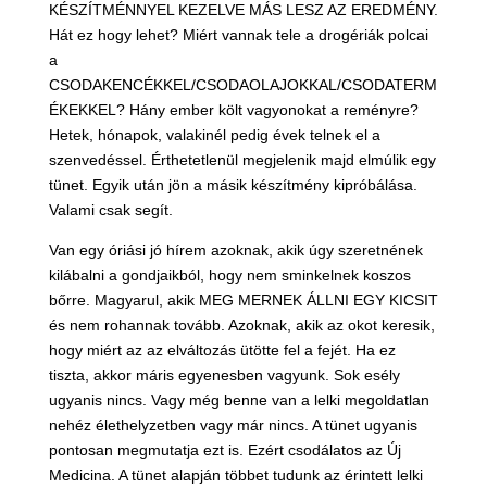
KÉSZÍTMÉNNYEL KEZELVE MÁS LESZ AZ EREDMÉNY.
Hát ez hogy lehet? Miért vannak tele a drogériák polcai
a
CSODAKENCÉKKEL/CSODAOLAJOKKAL/CSODATERM
ÉKEKKEL? Hány ember költ vagyonokat a reményre?
Hetek, hónapok, valakinél pedig évek telnek el a
szenvedéssel. Érthetetlenül megjelenik majd elmúlik egy
tünet. Egyik után jön a másik készítmény kipróbálása.
Valami csak segít.
Van egy óriási jó hírem azoknak, akik úgy szeretnének
kilábalni a gondjaikból, hogy nem sminkelnek koszos
bőrre. Magyarul, akik MEG MERNEK ÁLLNI EGY KICSIT
és nem rohannak tovább. Azoknak, akik az okot keresik,
hogy miért az az elváltozás ütötte fel a fejét. Ha ez
tiszta, akkor máris egyenesben vagyunk. Sok esély
ugyanis nincs. Vagy még benne van a lelki megoldatlan
nehéz élethelyzetben vagy már nincs. A tünet ugyanis
pontosan megmutatja ezt is. Ezért csodálatos az Új
Medicina. A tünet alapján többet tudunk az érintett lelki