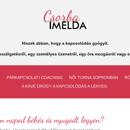
Hiszek abban, hogy a kapcsolódás gyógyít.
szélgetésről, egy személyes üzenetről, egy óra mozgásról vagy e
Ó
PÁRKAPCSOLATI COACHING
NŐI TORNA SOPRONBAN
R
A KÁVÉ ÜRÜGY. A KAPCSOLÓDÁS A LÉNYEG.
en napod békés és nyugodt legyen?
logika
,
Uncategorized @hu
|
Nincsenek hozzászólások