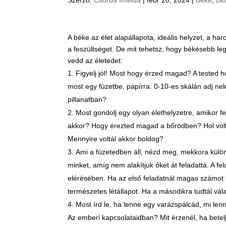
A béke az élet alapállapota, ideális helyzet, a 
a feszültséget. De mit tehetsz, hogy békésebb le
vedd az életedet:
Figyelj jól! Most hogy érzed magad? A tested ho
most egy füzetbe, papírra. 0-10-es skálán adj n
pillanatban?
Most gondolj egy olyan élethelyzetre, amikor fe
akkor? Hogy érezted magad a bőrödben? Hol volt e
Mennyire voltál akkor boldog?
Ami a füzetedben áll, nézd meg, mekkora külön
minket, amíg nem alakítjuk őket át feladattá. A fel
elérésében. Ha az első feladatnál magas számot l
természetes létállapot. Ha a másodikra tudtál vál
Most írd le, ha lenne egy varázspálcád, mi le
Az emberi kapcsolataidban? Mit érzenél, ha betel