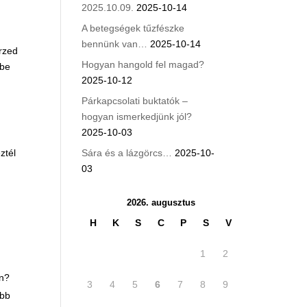
2025.10.09.
2025-10-14
A betegségek tűzfészke
bennünk van…
2025-10-14
érzed
Hogyan hangold fel magad?
dbe
2025-10-12
Párkapcsolati buktatók –
hogyan ismerkedjünk jól?
2025-10-03
ztél
Sára és a lázgörcs…
2025-10-
03
2026. augusztus
H
K
S
C
P
S
V
1
2
en?
3
4
5
6
7
8
9
ebb