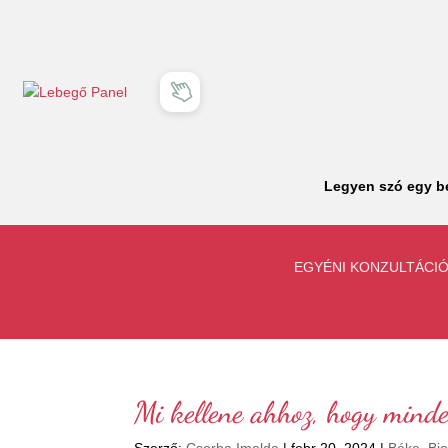
Legyen szó egy be
EGYÉNI KONZULTÁCI
Mi kellene ahhoz, hogy mind
Szerző:
Csorba Imelda
|
febr 20, 2024
|
Béke
,
Bio