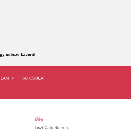
gy csésze kávéról.
ÓLAM
KAPCSOLAT
Blog
Liszt Café Sopron,