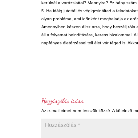
kerülnél a varázslattal? Mennyire? Ez hány szám
Ha idáig jutottál és végigcsináltad a feladato
olyan probléma, ami időnként meghaladja az erőn
Amennyiben készen állsz arra, hogy beszélj róla e
áll a folyamat beindítására, keress bizalommal. 
napfényes életérzéssel teli élet vár téged is. Akko
Hozzászólás írása
Az e-mail címet nem tesszük közzé.
A kötelező 