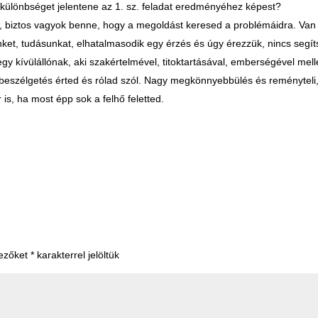
 különbséget jelentene az 1. sz. feladat eredményéhez képest?
kat, biztos vagyok benne, hogy a megoldást keresed a problémáidra. Van
ket, tudásunkat, elhatalmasodik egy érzés és úgy érezzük, nincs segít
gy kívülállónak, aki szakértelmével, titoktartásával, emberségével mell
A beszélgetés érted és rólad szól. Nagy megkönnyebbülés és reményteli
r is, ha most épp sok a felhő feletted.
mezőket
*
karakterrel jelöltük