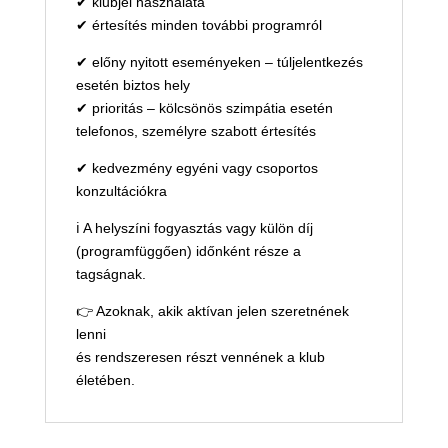
✔ klubjel használata
✔ értesítés minden további programról
✔ előny nyitott eseményeken – túljelentkezés
esetén biztos hely
✔ prioritás – kölcsönös szimpátia esetén
telefonos, személyre szabott értesítés
✔ kedvezmény egyéni vagy csoportos
konzultációkra
ℹ️ A helyszíni fogyasztás vagy külön díj
(programfüggően) időnként része a
tagságnak.
👉 Azoknak, akik aktívan jelen szeretnének
lenni
és rendszeresen részt vennének a klub
életében.