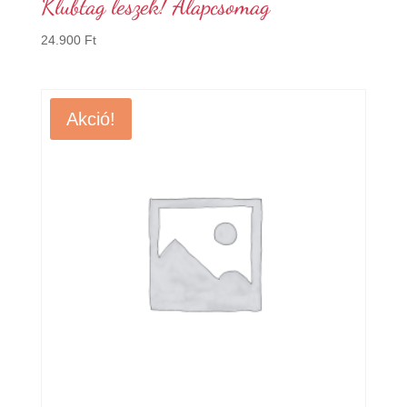
Klubtag leszek! Alapcsomag
24.900
Ft
Akció!