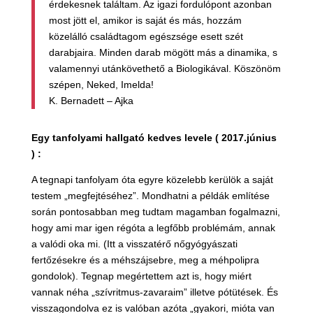
érdekesnek találtam. Az igazi fordulópont azonban
most jött el, amikor is saját és más, hozzám
közelálló családtagom egészsége esett szét
darabjaira. Minden darab mögött más a dinamika, s
valamennyi utánkövethető a Biologikával. Köszönöm
szépen, Neked, Imelda!
K. Bernadett – Ajka
Egy tanfolyami hallgató kedves levele ( 2017.június
) :
A tegnapi tanfolyam óta egyre közelebb kerülök a saját
testem „megfejtéséhez”. Mondhatni a példák említése
során pontosabban meg tudtam magamban fogalmazni,
hogy ami mar igen régóta a legfőbb problémám, annak
a valódi oka mi. (Itt a visszatérő nőgyógyászati
fertőzésekre és a méhszájsebre, meg a méhpolipra
gondolok). Tegnap megértettem azt is, hogy miért
vannak néha „szívritmus-zavaraim” illetve pótütések. És
visszagondolva ez is valóban azóta „gyakori, mióta van