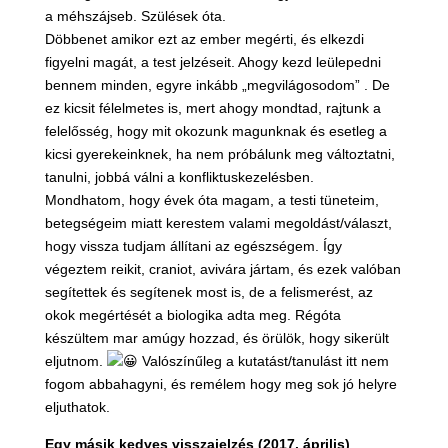
a méhszájseb. Szülések óta.
Döbbenet amikor ezt az ember megérti, és elkezdi
figyelni magát, a test jelzéseit. Ahogy kezd leülepedni
bennem minden, egyre inkább „megvilágosodom” . De
ez kicsit félelmetes is, mert ahogy mondtad, rajtunk a
felelősség, hogy mit okozunk magunknak és esetleg a
kicsi gyerekeinknek, ha nem próbálunk meg változtatni,
tanulni, jobbá válni a konfliktuskezelésben.
Mondhatom, hogy évek óta magam, a testi tüneteim,
betegségeim miatt kerestem valami megoldást/választ,
hogy vissza tudjam állítani az egészségem. Így
végeztem reikit, craniot, avivára jártam, és ezek valóban
segítettek és segítenek most is, de a felismerést, az
okok megértését a biologika adta meg. Régóta
készültem mar amúgy hozzad, és örülök, hogy sikerült
eljutnom.
Valószínűleg a kutatást/tanulást itt nem
fogom abbahagyni, és remélem hogy meg sok jó helyre
eljuthatok.
Egy másik kedves visszajelzés (2017. április)