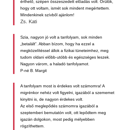
érthető, szépen összeszedett előadás volt. Örülök,
hogy ott voltam, ismét sok mindent megértettem.
Mindenkinek szívből ajánlom!
Zs. Kati
Szia, nagyon jó volt a tanfolyam, sok minden
„betalált”. Abban bízom, hogy ha ezzel a
megközelítéssel állok a fizikai tüneteimhez, meg
tudom oldani előbb-utóbb és egészséges leszek.
Nagyon várom, a haladó tanfolyamot.
P-né B. Margit
A tanfolyam most is érdekes volt számomra! A
migrénkor nehéz volt figyelni, igazából a szememet
kinyitni is, de nagyon érdekes volt.
Az első meglepődés számomra igazából a
szeptemberi bemutatón volt, ott lepődtem meg
igazán dolgokon, most pedig mélyebben
rögzíthettem.