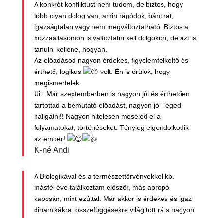
A konkrét konfliktust nem tudom, de biztos, hogy
több olyan dolog van, amin rágódok, bánthat,
igazságtalan vagy nem megváltoztatható. Biztos a
hozzáállásomon is változtatni kell dolgokon, de azt is
tanulni kellene, hogyan.
Az előadásod nagyon érdekes, figyelemfelkeltő és
érthető, logikus
volt. Én is örülök, hogy
megismertelek.
Ui.: Már szeptemberben is nagyon jól és érthetően
tartottad a bemutató előadást, nagyon jó Téged
hallgatni!! Nagyon hitelesen meséled el a
folyamatokat, történéseket. Tényleg elgondolkodik
az ember!
K-né Andi
A Biologikával és a természettörvényekkel kb.
másfél éve találkoztam először, más apropó
kapcsán, mint ezúttal. Már akkor is érdekes és igaz
dinamikákra, összefüggésekre világított rá s nagyon