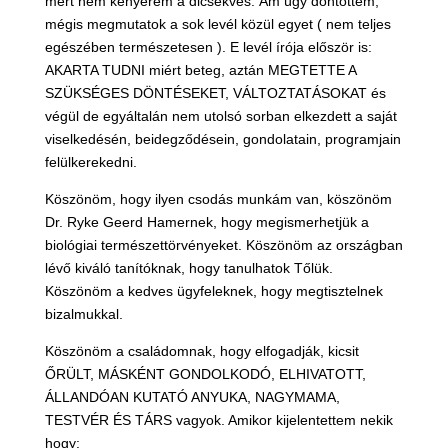
mert nem kenyerem a dicsekvés. Ám úgy döntöttem,
mégis megmutatok a sok levél közül egyet ( nem teljes
egészében természetesen ). E levél írója először is:
AKARTA TUDNI miért beteg, aztán MEGTETTE A
SZÜKSÉGES DÖNTÉSEKET, VÁLTOZTATÁSOKAT és
végül de egyáltalán nem utolsó sorban elkezdett a saját
viselkedésén, beidegződésein, gondolatain, programjain
felülkerekedni.
Köszönöm, hogy ilyen csodás munkám van, köszönöm
Dr. Ryke Geerd Hamernek, hogy megismerhetjük a
biológiai természettörvényeket. Köszönöm az országban
lévő kiváló tanítóknak, hogy tanulhatok Tőlük.
Köszönöm a kedves ügyfeleknek, hogy megtisztelnek
bizalmukkal.
Köszönöm a családomnak, hogy elfogadják, kicsit
ŐRÜLT, MÁSKÉNT GONDOLKODÓ, ELHIVATOTT,
ÁLLANDÓAN KUTATÓ ANYUKA, NAGYMAMA,
TESTVÉR ÉS TÁRS vagyok. Amikor kijelentettem nekik
hogy: