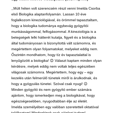
,,Múlt héten volt szerencsém részt venni Imelda Csorba
első Biologika alaptanfolyamán. Lassan 10 éve
foglalkozom kineziológiával, és örömmel tapasztaltam,
hogy a biologika tudománya egybevág gyógyítói
munkásságommal, felfogásommal. A kineziológia is a
betegségek lelki hátterét kutatja, figyeli és a biologika
által tudományosan is bizonyítottá vált számomra, és
megértettem olyan folyamatokat, melyeket eddig nem.
Őszintén mondhatom, hogy tíz év tapasztalattal is
lenyűgözött a biologika!
😊
Választ kaptam minden olyan
kérdésre, melyek eddig nem voltak teljes egészében
világosak számomra. Megértettem, hogy egy – egy
kezelés után felmerülő tünetek miről is árulkodnak, és
hogy a gyógyulás tünetei. Szóval csak nyugi!
😉
Minden gyógyító és nem gyógyító ember számára
ajánlom, hogy ismerkedjen meg a biologikával, hogy
egészségesebben, nyugodtabban élje az életét.
Imelda személyében egy valóban szeretetteli oktatóval
találkoztam! Mindenkinek csak ajánlani tudom!