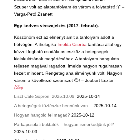
Szuper volt az alaptanfolyam és várom a folytatást!
:)” –
Varga-Pető Zsanett
Egy kedves visszajelzés (2017. február):
Köszönöm ezt az élményt amit a tanfolyam adott a
hétvégén. A Biologika
Imelda Csorba
tanítása által egy
kézzel fogható csodálatos eszköz a betegségek
kialakulásának megértéséhez. A tanfolyam hangulata
teljesen magával ragadott. Imelda nagyon rugalmasan
kezelt mindent. Rengeteg aha élményünk volt. Nagyon
várom a következő szeánszot
😉
! – Joubert Eszter
Blog
Liszt Café Sopron, 2025.10.09.
2025-10-14
A betegségek tűzfészke bennünk van…
2025-10-14
Hogyan hangold fel magad?
2025-10-12
Párkapcsolati buktatók – hogyan ismerkedjünk jól?
2025-10-03