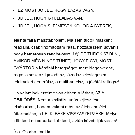
EZ MOST JÓ JEL, HOGY LÁZAS VAGY.
JÓ JEL, HOGY GYULLADÁS VAN,
JÓ JEL, HOGY SLEJMESEN KÖHÖG A GYEREK,
eleinte falra másztak tőlem. Ma sem tudok másként
reagálni, csak finomítottam rajta, hozzáteszem ugyanis,
hogy hamarosan rendbejössz!!!
🙂
DE TUDOK SZÓLNI,
AMIKOR MÉG NINCS TÜNET, HOGY FIGYI, MOST
GYÁRTOD a későbbi betegséget, mert idegeskedsz,
ragaszkodsz az igazadhoz, lázadsz feleslegesen,
félelmeket generálsz, a múltban élsz, a jövőtől rettegsz!
Ha valaminek értelme van ebben a létben, AZ A
FEJLŐDÉS. Nem a lexikális tudás fejlesztése
elsősorban, hanem valami más, az életszemlélet
átformálása, a LELKI BÉKE VISSZASZERZÉSE. Melyet
időnként mi odaadunk önként, aztán követeljük vissza!!!
Írta: Csorba Imelda