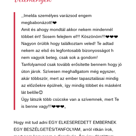
,,Imelda személyes varázsod engem
megbabonázott!
❤️
Amit és ahogy mondtál akkor nekem mindennél
többet ért! Sosem felejtem el!!! Köszönöm!!!
❤️
❤️
❤️
Nagyon örülök hogy találkoztam veled! Te adtad
nekem az első és legfontosabb bizonyosságot h
nem vagyok beteg, csak sok a gondom!
Tanfolyamod csak tovább erősítette bennem hogy jó
úton járok. Szívesen meghallgatom még egyszer,
akár többször, mert az ember tapasztalásai mindig
az előzőekre épülnek, így mindig többet és másként
lát b
előle
😊
Úgy látszik több csücske van a szívemnek, mert Te
is benne vagy!!!
❤️
❤️
❤️
„
Hogy mit tud adni EGY ELKESEREDETT EMBERNEK
EGY BESZÉLGETÉS/TANFOLYAM, arról ritkán írok,