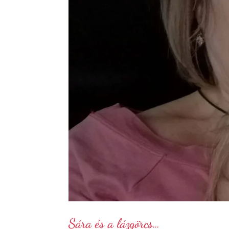
Sára és a lázgörcs…