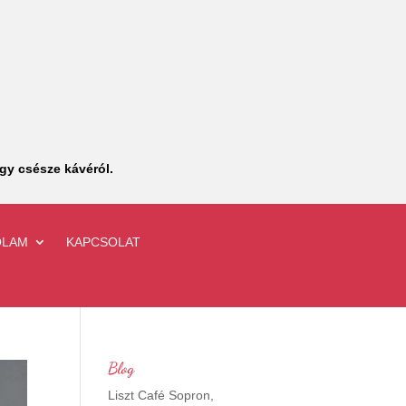
gy csésze kávéról.
ÓLAM
KAPCSOLAT
Blog
Liszt Café Sopron,