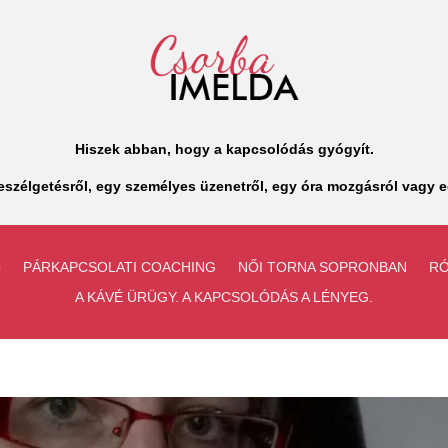
Hiszek abban, hogy a kapcsolódás gyógyít.
szélgetésről, egy személyes üzenetről, egy óra mozgásról vagy e
Ó
PÁRKAPCSOLATI COACHING
NŐI TORNA SOPRONBAN
R
A KÁVÉ ÜRÜGY. A KAPCSOLÓDÁS A LÉNYEG.