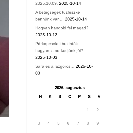
2025.10.09.
2025-10-14
A betegségek tűzfészke
bennünk van…
2025-10-14
Hogyan hangold fel magad?
2025-10-12
Párkapcsolati buktatók –
hogyan ismerkedjünk jól?
2025-10-03
Sára és a lázgörcs…
2025-10-
03
2026. augusztus
H
K
S
C
P
S
V
1
2
3
4
5
6
7
8
9