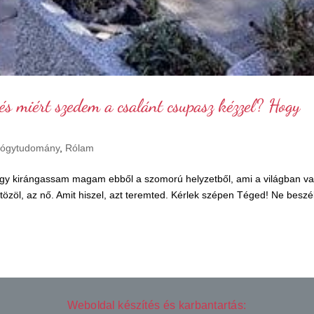
és miért szedem a csalánt csupasz kézzel? Hogy
ógytudomány
,
Rólam
hogy kirángassam magam ebből a szomorú helyzetből, ami a világban va
ntözöl, az nő. Amit hiszel, azt teremted. Kérlek szépen Téged! Ne beszél
Weboldal készítés és karbantartás: