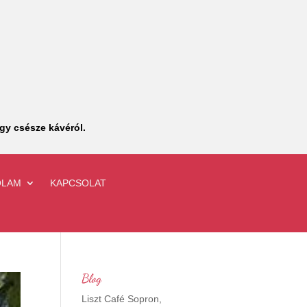
gy csésze kávéról.
ÓLAM
KAPCSOLAT
Blog
Liszt Café Sopron,