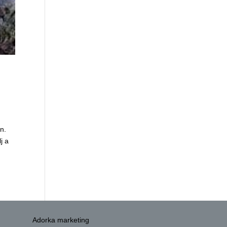
n.
j a
Adorka marketing