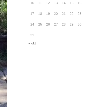
10
11
12
13
14
15
16
17
18
19
20
21
22
23
24
25
26
27
28
29
30
31
« okt