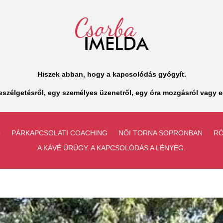
Hiszek abban, hogy a kapcsolódás gyógyít.
szélgetésről, egy személyes üzenetről, egy óra mozgásról vagy e
Ó
PÁRKAPCSOLATI COACHING
NŐI TORNA SOPRONBAN
R
A KÁVÉ ÜRÜGY. A KAPCSOLÓDÁS A LÉNYEG.