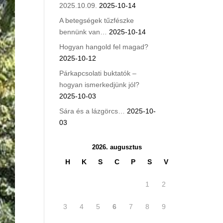
2025.10.09.
2025-10-14
A betegségek tűzfészke
bennünk van…
2025-10-14
Hogyan hangold fel magad?
2025-10-12
Párkapcsolati buktatók –
hogyan ismerkedjünk jól?
2025-10-03
Sára és a lázgörcs…
2025-10-
03
2026. augusztus
H
K
S
C
P
S
V
1
2
3
4
5
6
7
8
9