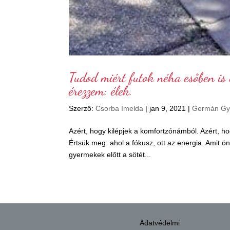
Tudod miért futok néha esőben is 
érezzem: élek.
Szerző:
Csorba Imelda
|
jan 9, 2021
|
Germán Gy
Azért, hogy kilépjek a komfortzónámból. Azért, 
Értsük meg: ahol a fókusz, ott az energia. Amit ö
gyermekek előtt a sötét...
Adatvédelmi