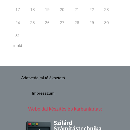
17
18
19
20
21
22
23
24
25
26
27
28
29
30
31
« okt
Adatvédelmi tájékoztató
Impresszum
Weboldal készítés és karbantartás: