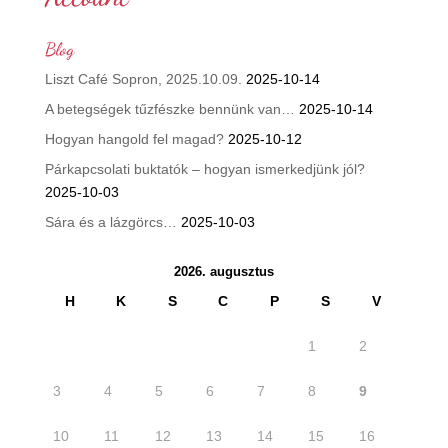
Blog
Liszt Café Sopron, 2025.10.09.
2025-10-14
A betegségek tűzfészke bennünk van…
2025-10-14
Hogyan hangold fel magad?
2025-10-12
Párkapcsolati buktatók – hogyan ismerkedjünk jól?
2025-10-03
Sára és a lázgörcs…
2025-10-03
2026. augusztus
H
K
S
C
P
S
V
1
2
3
4
5
6
7
8
9
10
11
12
13
14
15
16